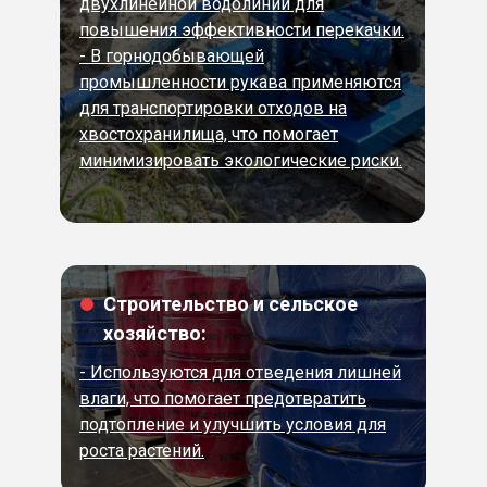
двухлинейной водолинии для
повышения эффективности перекачки.
- В горнодобывающей
промышленности рукава применяются
для транспортировки отходов на
хвостохранилища, что помогает
минимизировать экологические риски.
Строительство и сельское
хозяйство:
- Используются для отведения лишней
влаги, что помогает предотвратить
подтопление и улучшить условия для
роста растений.